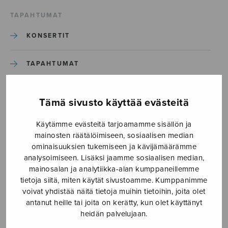
TAPAHTUMAT
KONSERTIT
TAPAHTUMAT
ILMOITA TAPAHTUMA
Tämä sivusto käyttää evästeitä
Käytämme evästeitä tarjoamamme sisällön ja
Etusivu
›
Media
›
Hora incerta_S2932
mainosten räätälöimiseen, sosiaalisen median
ominaisuuksien tukemiseen ja kävijämäärämme
Hora incerta_S2932
analysoimiseen. Lisäksi jaamme sosiaalisen median,
mainosalan ja analytiikka-alan kumppaneillemme
tietoja siitä, miten käytät sivustoamme. Kumppanimme
14.6.2023
voivat yhdistää näitä tietoja muihin tietoihin, joita olet
antanut heille tai joita on kerätty, kun olet käyttänyt
heidän palvelujaan.