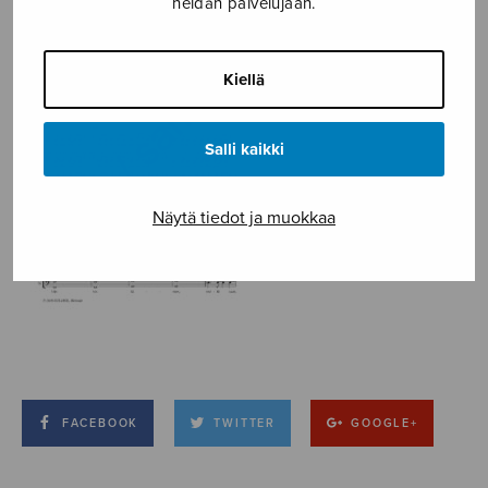
heidän palvelujaan.
Kiellä
Salli kaikki
Näytä tiedot ja muokkaa
FACEBOOK
TWITTER
GOOGLE+