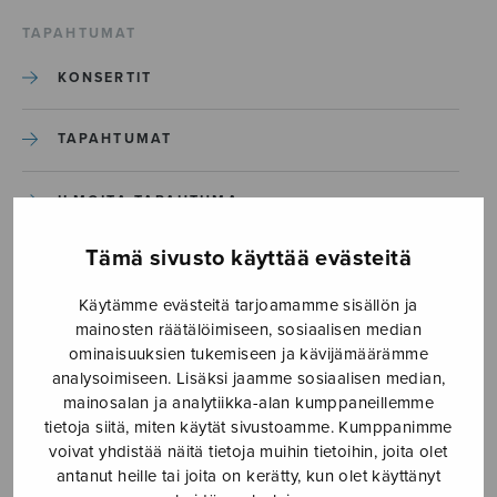
TAPAHTUMAT
KONSERTIT
TAPAHTUMAT
ILMOITA TAPAHTUMA
Tämä sivusto käyttää evästeitä
Etusivu
›
Media
›
Korkeimman suojassa_S2800_Sivu_1
Käytämme evästeitä tarjoamamme sisällön ja
mainosten räätälöimiseen, sosiaalisen median
ominaisuuksien tukemiseen ja kävijämäärämme
Korkeimman
analysoimiseen. Lisäksi jaamme sosiaalisen median,
suojassa_S2800_Sivu_1
mainosalan ja analytiikka-alan kumppaneillemme
tietoja siitä, miten käytät sivustoamme. Kumppanimme
voivat yhdistää näitä tietoja muihin tietoihin, joita olet
antanut heille tai joita on kerätty, kun olet käyttänyt
15.5.2023