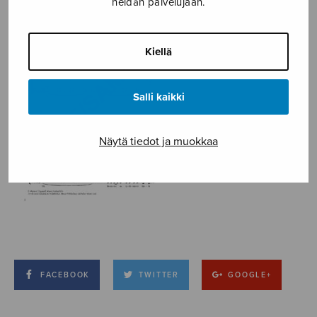
heidän palvelujaan.
Kiellä
Salli kaikki
Näytä tiedot ja muokkaa
FACEBOOK
TWITTER
GOOGLE+