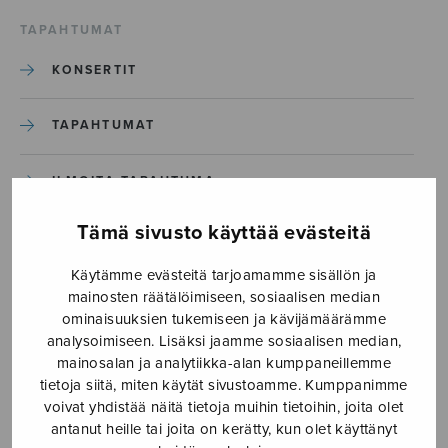
TAPAHTUMAT
KONSERTIT
TAPAHTUMAT
ILMOITA TAPAHTUMA
Tämä sivusto käyttää evästeitä
Etusivu
›
Media
›
Sydämeeni joulun teen_S2821_Page_1
Käytämme evästeitä tarjoamamme sisällön ja
mainosten räätälöimiseen, sosiaalisen median
ominaisuuksien tukemiseen ja kävijämäärämme
Sydämeeni joulun
analysoimiseen. Lisäksi jaamme sosiaalisen median,
teen_S2821_Page_1
mainosalan ja analytiikka-alan kumppaneillemme
tietoja siitä, miten käytät sivustoamme. Kumppanimme
voivat yhdistää näitä tietoja muihin tietoihin, joita olet
antanut heille tai joita on kerätty, kun olet käyttänyt
17.11.2021