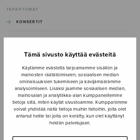
TAPAHTUMAT
KONSERTIT
TAPAHTUMAT
Tämä sivusto käyttää evästeitä
ILMOITA TAPAHTUMA
Käytämme evästeitä tarjoamamme sisällön ja
mainosten räätälöimiseen, sosiaalisen median
Etusivu
›
Media
›
Announcement II
ominaisuuksien tukemiseen ja kävijämäärämme
analysoimiseen. Lisäksi jaamme sosiaalisen median,
Announcement II
mainosalan ja analytiikka-alan kumppaneillemme
tietoja siitä, miten käytät sivustoamme. Kumppanimme
voivat yhdistää näitä tietoja muihin tietoihin, joita olet
27.9.2021
antanut heille tai joita on kerätty, kun olet käyttänyt
heidän palvelujaan.