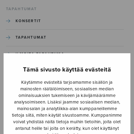
TAPAHTUMAT
KONSERTIT
TAPAHTUMAT
ILMOITA TAPAHTUMA
Tämä sivusto käyttää evästeitä
Etusivu
›
Media
›
Kaikki maat te riemuitkaatte_S1189_Page_5
Käytämme evästeitä tarjoamamme sisällön ja
mainosten räätälöimiseen, sosiaalisen median
ominaisuuksien tukemiseen ja kävijämäärämme
Kaikki maat te
analysoimiseen. Lisäksi jaamme sosiaalisen median,
riemuitkaatte_S1189_Page_5
mainosalan ja analytiikka-alan kumppaneillemme
tietoja siitä, miten käytät sivustoamme. Kumppanimme
voivat yhdistää näitä tietoja muihin tietoihin, joita olet
antanut heille tai joita on kerätty, kun olet käyttänyt
7.4.2021