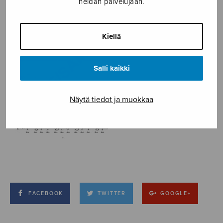
heidän palvelujaan.
Kiellä
Salli kaikki
Näytä tiedot ja muokkaa
FACEBOOK
TWITTER
GOOGLE+