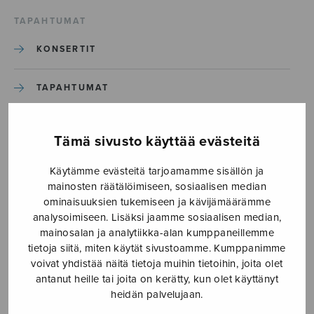
TAPAHTUMAT
KONSERTIT
TAPAHTUMAT
ILMOITA TAPAHTUMA
Tämä sivusto käyttää evästeitä
Käytämme evästeitä tarjoamamme sisällön ja
Etusivu
›
Media
›
Nunc dimittis_S2739
mainosten räätälöimiseen, sosiaalisen median
ominaisuuksien tukemiseen ja kävijämäärämme
Nunc dimittis_S2739
analysoimiseen. Lisäksi jaamme sosiaalisen median,
mainosalan ja analytiikka-alan kumppaneillemme
tietoja siitä, miten käytät sivustoamme. Kumppanimme
22.9.2020
voivat yhdistää näitä tietoja muihin tietoihin, joita olet
antanut heille tai joita on kerätty, kun olet käyttänyt
heidän palvelujaan.