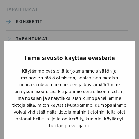
TAPAHTUMAT
KONSERTIT
TAPAHTUMAT
ILMOITA TAPAHTUMA
Tämä sivusto käyttää evästeitä
Käytämme evästeitä tarjoamamme sisällön ja
Etusivu
›
Media
›
Another Morning_S2720
mainosten räätälöimiseen, sosiaalisen median
ominaisuuksien tukemiseen ja kävijämäärämme
analysoimiseen. Lisäksi jaamme sosiaalisen median,
Another Morning_S2720
mainosalan ja analytiikka-alan kumppaneillemme
tietoja siitä, miten käytät sivustoamme. Kumppanimme
voivat yhdistää näitä tietoja muihin tietoihin, joita olet
29.5.2020
antanut heille tai joita on kerätty, kun olet käyttänyt
heidän palvelujaan.