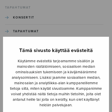
TAPAHTUMAT
KONSERTIT
TAPAHTUMAT
ILMOITA TAPAHTUMA
Tämä sivusto käyttää evästeitä
Käytämme evästeitä tarjoamamme sisällön ja
Etusivu
›
Media
›
En sommardag i Kangasala
mainosten räätälöimiseen, sosiaalisen median
ominaisuuksien tukemiseen ja kävijämäärämme
En sommardag i Kangasala
analysoimiseen. Lisäksi jaamme sosiaalisen median,
mainosalan ja analytiikka-alan kumppaneillemme
tietoja siitä, miten käytät sivustoamme. Kumppanimme
15.5.2020
voivat yhdistää näitä tietoja muihin tietoihin, joita olet
antanut heille tai joita on kerätty, kun olet käyttänyt
heidän palvelujaan.