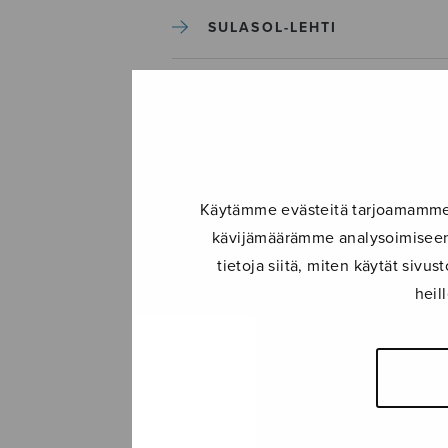
SULASOL-LEHTI
TAPAHTUMAT
KONSERTIT
Käytämme evästeitä tarjoamamme s
TAPAHTUMAT
kävijämäärämme analysoimiseen.
tietoja siitä, miten käytät siv
ILMOITA TAPAHTUMA
heil