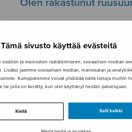
Olen rakastunut ruusu
17.4.2020
Tämä sivusto käyttää evästeitä
isällön ja mainosten räätälöimiseen, sosiaalisen median om
 Lisäksi jaamme sosiaalisen median, mainosalan ja analyti
ustoamme. Kumppanimme voivat yhdistää näitä tietoja muihin tie
le tai joita on kerätty, kun olet käyttänyt heidän palvelujaan.
Salli kaikki
Kiellä
Näytä tiedot ja muokkaa