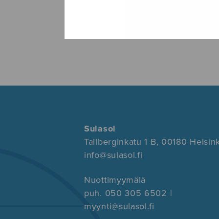
Sulasol
Tallberginkatu 1 B, 00180 Helsink
info@sulasol.fi
Nuottimyymälä
puh. 050 305 6502 |
myynti@sulasol.fi