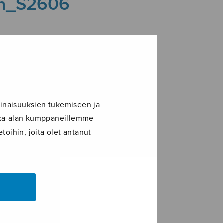
un_S2606
inaisuuksien tukemiseen ja
ikka-alan kumppaneillemme
toihin, joita olet antanut