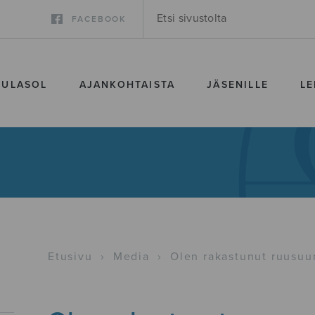
FACEBOOK
SULASOL
AJANKOHTAISTA
JÄSENILLE
LE
Etusivu
›
Media
›
Olen rakastunut ruusu