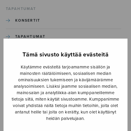
TAPAHTUMAT
KONSERTIT
TAPAHTUMAT
ILMOITA TAPAHTUMA
Tämä sivusto käyttää evästeitä
Käytämme evästeitä tarjoamamme sisällön ja
Etusivu
›
Media
›
Tanssivat porot_S2626
mainosten räätälöimiseen, sosiaalisen median
ominaisuuksien tukemiseen ja kävijämäärämme
analysoimiseen. Lisäksi jaamme sosiaalisen median,
Tanssivat porot_S2626
mainosalan ja analytiikka-alan kumppaneillemme
tietoja siitä, miten käytät sivustoamme. Kumppanimme
voivat yhdistää näitä tietoja muihin tietoihin, joita olet
15.4.2020
antanut heille tai joita on kerätty, kun olet käyttänyt
heidän palvelujaan.