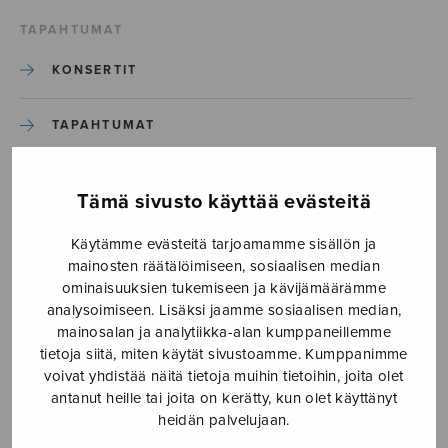
TAPAHTUMAT
KONSERTIT
TAPAHTUMAT
ILMOITA TAPAHTUMA
Tämä sivusto käyttää evästeitä
Käytämme evästeitä tarjoamamme sisällön ja
Etusivu
›
Media
›
Alleluia_JK
mainosten räätälöimiseen, sosiaalisen median
ominaisuuksien tukemiseen ja kävijämäärämme
Alleluia_JK
analysoimiseen. Lisäksi jaamme sosiaalisen median,
mainosalan ja analytiikka-alan kumppaneillemme
tietoja siitä, miten käytät sivustoamme. Kumppanimme
31.3.2020
voivat yhdistää näitä tietoja muihin tietoihin, joita olet
antanut heille tai joita on kerätty, kun olet käyttänyt
heidän palvelujaan.