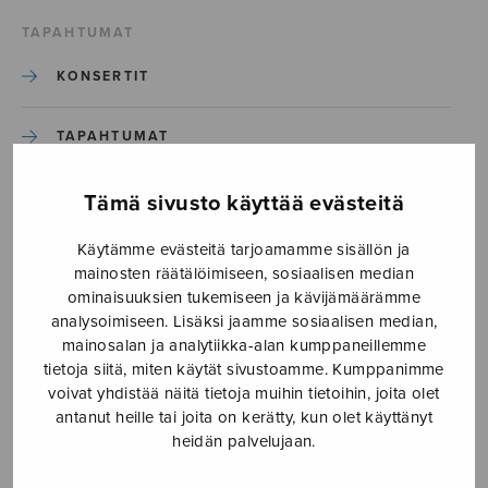
TAPAHTUMAT
KONSERTIT
TAPAHTUMAT
ILMOITA TAPAHTUMA
Tämä sivusto käyttää evästeitä
Käytämme evästeitä tarjoamamme sisällön ja
Etusivu
›
Media
›
Hine e hine_S2689
mainosten räätälöimiseen, sosiaalisen median
ominaisuuksien tukemiseen ja kävijämäärämme
analysoimiseen. Lisäksi jaamme sosiaalisen median,
Hine e hine_S2689
mainosalan ja analytiikka-alan kumppaneillemme
tietoja siitä, miten käytät sivustoamme. Kumppanimme
voivat yhdistää näitä tietoja muihin tietoihin, joita olet
31.3.2020
antanut heille tai joita on kerätty, kun olet käyttänyt
heidän palvelujaan.