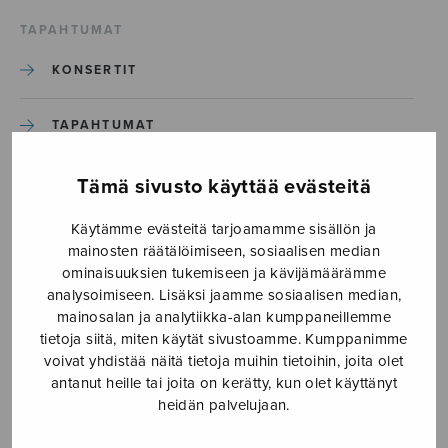
TAPAHTUMAT
KONSERTIT
TAPAHTUMAT
ILMOITA TAPAHTUMA
Tämä sivusto käyttää evästeitä
Käytämme evästeitä tarjoamamme sisällön ja
Etusivu
›
Media
›
Budoo no ki_S2406
mainosten räätälöimiseen, sosiaalisen median
ominaisuuksien tukemiseen ja kävijämäärämme
analysoimiseen. Lisäksi jaamme sosiaalisen median,
Budoo no ki_S2406
mainosalan ja analytiikka-alan kumppaneillemme
tietoja siitä, miten käytät sivustoamme. Kumppanimme
voivat yhdistää näitä tietoja muihin tietoihin, joita olet
31.3.2020
antanut heille tai joita on kerätty, kun olet käyttänyt
heidän palvelujaan.