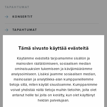
TAPAHTUMAT
KONSERTIT
TAPAHTUMAT
ILMOITA TAPAHTUMA
Tämä sivusto käyttää evästeitä
Käytämme evästeitä tarjoamamme sisällön ja
Etusivu
›
Media
›
Eestiläisiä mieskuorlauluja 1
mainosten räätälöimiseen, sosiaalisen median
ominaisuuksien tukemiseen ja kävijämäärämme
Eestiläisiä mieskuorlauluja 1
analysoimiseen. Lisäksi jaamme sosiaalisen median,
mainosalan ja analytiikka-alan kumppaneillemme
tietoja siitä, miten käytät sivustoamme. Kumppanimme
30.3.2020
voivat yhdistää näitä tietoja muihin tietoihin, joita olet
antanut heille tai joita on kerätty, kun olet käyttänyt
heidän palvelujaan.