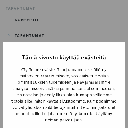
TAPAHTUMAT
KONSERTIT
TAPAHTUMAT
ILMOITA TAPAHTUMA
Tämä sivusto käyttää evästeitä
Käytämme evästeitä tarjoamamme sisällön ja
Etusivu
›
Media
›
Sudden Light_S2661
mainosten räätälöimiseen, sosiaalisen median
ominaisuuksien tukemiseen ja kävijämäärämme
Sudden Light_S2661
analysoimiseen. Lisäksi jaamme sosiaalisen median,
mainosalan ja analytiikka-alan kumppaneillemme
tietoja siitä, miten käytät sivustoamme. Kumppanimme
30.3.2020
voivat yhdistää näitä tietoja muihin tietoihin, joita olet
antanut heille tai joita on kerätty, kun olet käyttänyt
heidän palvelujaan.