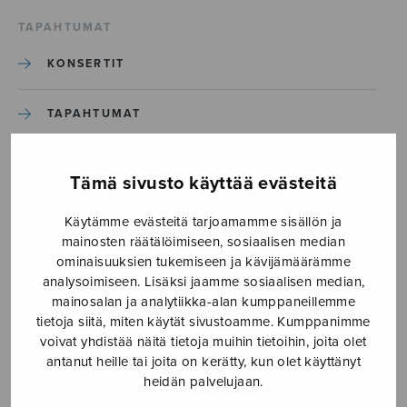
TAPAHTUMAT
KONSERTIT
TAPAHTUMAT
ILMOITA TAPAHTUMA
Tämä sivusto käyttää evästeitä
Käytämme evästeitä tarjoamamme sisällön ja
Etusivu
›
Media
›
Talvi-iltana_S2653
mainosten räätälöimiseen, sosiaalisen median
ominaisuuksien tukemiseen ja kävijämäärämme
Talvi-iltana_S2653
analysoimiseen. Lisäksi jaamme sosiaalisen median,
mainosalan ja analytiikka-alan kumppaneillemme
tietoja siitä, miten käytät sivustoamme. Kumppanimme
30.3.2020
voivat yhdistää näitä tietoja muihin tietoihin, joita olet
antanut heille tai joita on kerätty, kun olet käyttänyt
heidän palvelujaan.