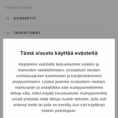
TAPAHTUMAT
KONSERTIT
TAPAHTUMAT
ILMOITA TAPAHTUMA
Tämä sivusto käyttää evästeitä
Käytämme evästeitä tarjoamamme sisällön ja
Etusivu
›
Media
›
Missa-piccola-2
mainosten räätälöimiseen, sosiaalisen median
ominaisuuksien tukemiseen ja kävijämäärämme
Missa-piccola-2
analysoimiseen. Lisäksi jaamme sosiaalisen median,
mainosalan ja analytiikka-alan kumppaneillemme
tietoja siitä, miten käytät sivustoamme. Kumppanimme
24.1.2020
voivat yhdistää näitä tietoja muihin tietoihin, joita olet
antanut heille tai joita on kerätty, kun olet käyttänyt
heidän palvelujaan.