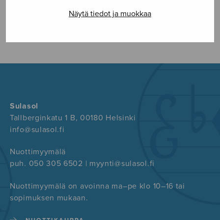
Näytä tiedot ja muokkaa
FACEBOOK
TWITTER
GOOGLE+
Sulasol
Tallberginkatu 1 B, 00180 Helsinki
info@sulasol.fi
Nuottimyymälä
puh. 050 305 6502 | myynti@sulasol.fi
Nuottimyymälä on avoinna ma–pe klo 10–16 tai
sopimuksen mukaan.