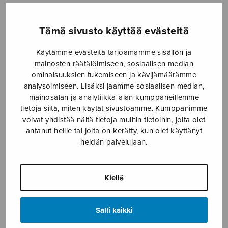
TAPAHTUMAT
Tämä sivusto käyttää evästeitä
KONSERTIT
Käytämme evästeitä tarjoamamme sisällön ja
mainosten räätälöimiseen, sosiaalisen median
TAPAHTUMAT
ominaisuuksien tukemiseen ja kävijämäärämme
analysoimiseen. Lisäksi jaamme sosiaalisen median,
ILMOITA TAPAHTUMA
mainosalan ja analytiikka-alan kumppaneillemme
tietoja siitä, miten käytät sivustoamme. Kumppanimme
voivat yhdistää näitä tietoja muihin tietoihin, joita olet
Etusivu
›
Media
›
Juomarin laulu_S0334
antanut heille tai joita on kerätty, kun olet käyttänyt
heidän palvelujaan.
Juomarin laulu_S0334
Kiellä
8.1.2020
Juomarin laulu_S0334
Salli kaikki