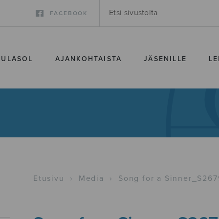
FACEBOOK
SULASOL
AJANKOHTAISTA
JÄSENILLE
LE
Etusivu
›
Media
›
Song for a Sinner_S267