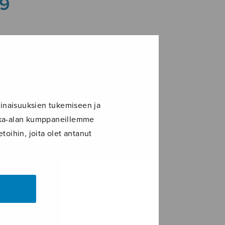
79
inaisuuksien tukemiseen ja
ikka-alan kumppaneillemme
toihin, joita olet antanut