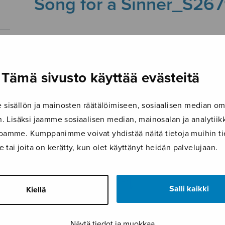
Song for a Sinner_S26
29.11.2019
Tämä sivusto käyttää evästeitä
isällön ja mainosten räätälöimiseen, sosiaalisen median om
 Lisäksi jaamme sosiaalisen median, mainosalan ja analyti
ustoamme. Kumppanimme voivat yhdistää näitä tietoja muihin tie
le tai joita on kerätty, kun olet käyttänyt heidän palvelujaan.
Salli kaikki
Kiellä
Näytä tiedot ja muokkaa