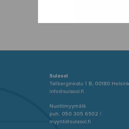
Sulasol
Tallberginkatu 1 B, 00180 Helsink
info@sulasol.fi
Nuottimyymälä
puh. 050 305 6502 |
myynti@sulasol.fi