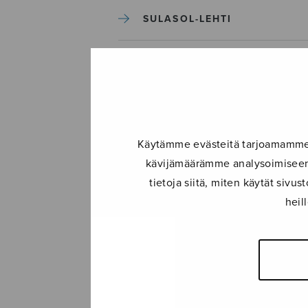
SULASOL-LEHTI
TAPAHTUMAT
KONSERTIT
Käytämme evästeitä tarjoamamme s
TAPAHTUMAT
kävijämäärämme analysoimiseen.
tietoja siitä, miten käytät siv
ILMOITA TAPAHTUMA
heil