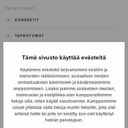
TAPAHTUMAT
KONSERTIT
TAPAHTUMAT
ILMOITA TAPAHTUMA
Tämä sivusto käyttää evästeitä
Käytämme evästeitä tarjoamamme sisällön ja
Etusivu
›
Media
›
Wayfaringstranger
mainosten räätälöimiseen, sosiaalisen median
ominaisuuksien tukemiseen ja kävijämäärämme
Wayfaringstranger
analysoimiseen. Lisäksi jaamme sosiaalisen median,
mainosalan ja analytiikka-alan kumppaneillemme
tietoja siitä, miten käytät sivustoamme. Kumppanimme
28.11.2019
voivat yhdistää näitä tietoja muihin tietoihin, joita olet
antanut heille tai joita on kerätty, kun olet käyttänyt
heidän palvelujaan.