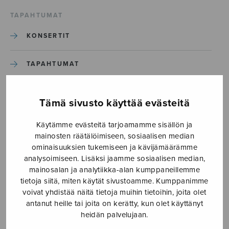
TAPAHTUMAT
KONSERTIT
TAPAHTUMAT
ILMOITA TAPAHTUMA
Tämä sivusto käyttää evästeitä
Käytämme evästeitä tarjoamamme sisällön ja
Etusivu
›
Media
›
Amazinggrace
mainosten räätälöimiseen, sosiaalisen median
ominaisuuksien tukemiseen ja kävijämäärämme
Amazinggrace
analysoimiseen. Lisäksi jaamme sosiaalisen median,
mainosalan ja analytiikka-alan kumppaneillemme
tietoja siitä, miten käytät sivustoamme. Kumppanimme
28.11.2019
voivat yhdistää näitä tietoja muihin tietoihin, joita olet
antanut heille tai joita on kerätty, kun olet käyttänyt
heidän palvelujaan.