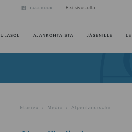
FACEBOOK
SULASOL
AJANKOHTAISTA
JÄSENILLE
LE
Etusivu
›
Media
›
Alpenländische