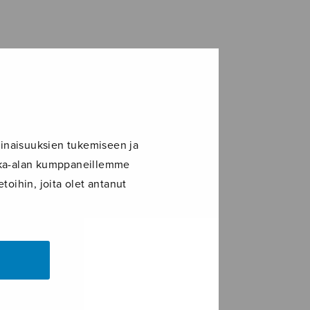
inaisuuksien tukemiseen ja
ikka-alan kumppaneillemme
toihin, joita olet antanut