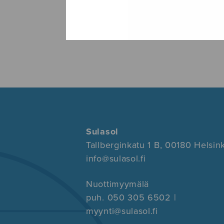
Sulasol
Tallberginkatu 1 B, 00180 Helsink
info@sulasol.fi
Nuottimyymälä
puh. 050 305 6502 |
myynti@sulasol.fi