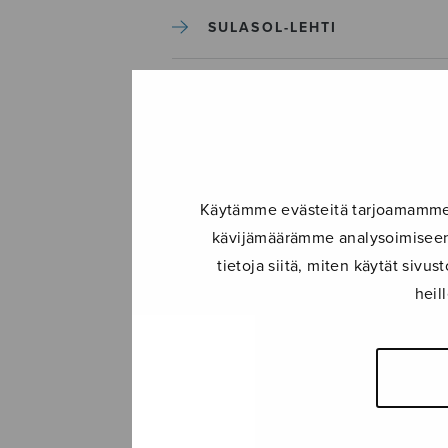
SULASOL-LEHTI
TAPAHTUMAT
KONSERTIT
Käytämme evästeitä tarjoamamme s
TAPAHTUMAT
kävijämäärämme analysoimiseen.
tietoja siitä, miten käytät siv
ILMOITA TAPAHTUMA
heil