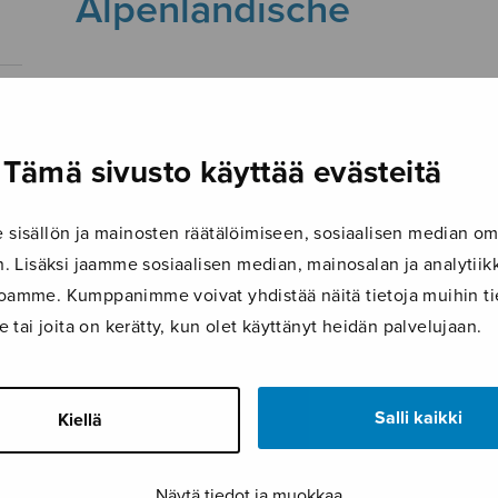
Alpenländische
28.10.2019
Tämä sivusto käyttää evästeitä
isällön ja mainosten räätälöimiseen, sosiaalisen median om
 Lisäksi jaamme sosiaalisen median, mainosalan ja analyti
ustoamme. Kumppanimme voivat yhdistää näitä tietoja muihin tie
le tai joita on kerätty, kun olet käyttänyt heidän palvelujaan.
Salli kaikki
Kiellä
Näytä tiedot ja muokkaa