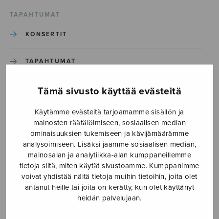
TAPAHTUMAT
KONSERTIT
TAPAHTUMAT
ILMOITA TAPAHTUMA
Tämä sivusto käyttää evästeitä
Käytämme evästeitä tarjoamamme sisällön ja
Etusivu
›
Media
›
Turilaat_S2646
mainosten räätälöimiseen, sosiaalisen median
ominaisuuksien tukemiseen ja kävijämäärämme
analysoimiseen. Lisäksi jaamme sosiaalisen median,
Turilaat_S2646
mainosalan ja analytiikka-alan kumppaneillemme
tietoja siitä, miten käytät sivustoamme. Kumppanimme
voivat yhdistää näitä tietoja muihin tietoihin, joita olet
25.10.2019
antanut heille tai joita on kerätty, kun olet käyttänyt
heidän palvelujaan.