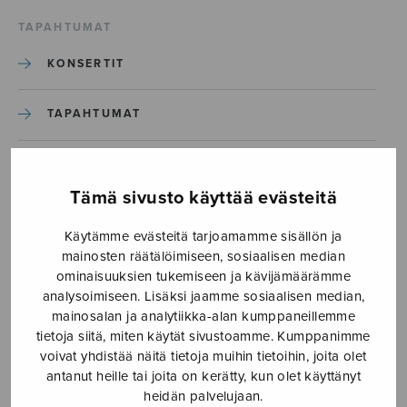
TAPAHTUMAT
KONSERTIT
TAPAHTUMAT
ILMOITA TAPAHTUMA
Tämä sivusto käyttää evästeitä
Etusivu
›
Media
›
Käytämme evästeitä tarjoamamme sisällön ja
Tuikkikaa oi joulun tähtöset_S2669
mainosten räätälöimiseen, sosiaalisen median
ominaisuuksien tukemiseen ja kävijämäärämme
Tuikkikaa oi joulun
analysoimiseen. Lisäksi jaamme sosiaalisen median,
mainosalan ja analytiikka-alan kumppaneillemme
tähtöset_S2669
tietoja siitä, miten käytät sivustoamme. Kumppanimme
voivat yhdistää näitä tietoja muihin tietoihin, joita olet
antanut heille tai joita on kerätty, kun olet käyttänyt
24.10.2019
heidän palvelujaan.