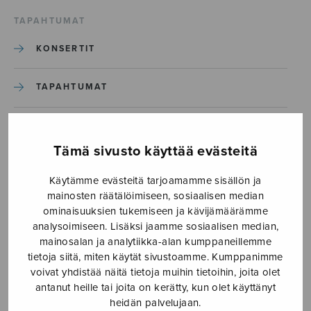
TAPAHTUMAT
KONSERTIT
TAPAHTUMAT
ILMOITA TAPAHTUMA
Tämä sivusto käyttää evästeitä
Etusivu
›
Media
›
Käytämme evästeitä tarjoamamme sisällön ja
Tuikkikaa oi joulun tähtöset_S2668
mainosten räätälöimiseen, sosiaalisen median
ominaisuuksien tukemiseen ja kävijämäärämme
Tuikkikaa oi joulun
analysoimiseen. Lisäksi jaamme sosiaalisen median,
mainosalan ja analytiikka-alan kumppaneillemme
tähtöset_S2668
tietoja siitä, miten käytät sivustoamme. Kumppanimme
voivat yhdistää näitä tietoja muihin tietoihin, joita olet
antanut heille tai joita on kerätty, kun olet käyttänyt
24.10.2019
heidän palvelujaan.