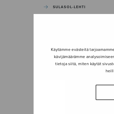
SULASOL-LEHTI
TAPAHTUMAT
KONSERTIT
Käytämme evästeitä tarjoamamme s
TAPAHTUMAT
kävijämäärämme analysoimiseen.
tietoja siitä, miten käytät siv
ILMOITA TAPAHTUMA
heil