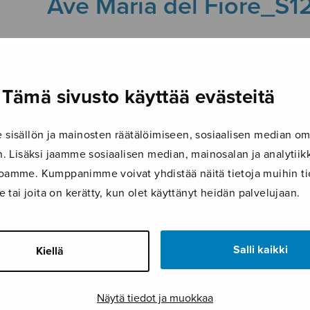
Ave Maria del Fiore_S1
9.10.2019
Tämä sivusto käyttää evästeitä
isällön ja mainosten räätälöimiseen, sosiaalisen median om
 Lisäksi jaamme sosiaalisen median, mainosalan ja analyti
ustoamme. Kumppanimme voivat yhdistää näitä tietoja muihin tie
le tai joita on kerätty, kun olet käyttänyt heidän palvelujaan.
Salli kaikki
Kiellä
Näytä tiedot ja muokkaa