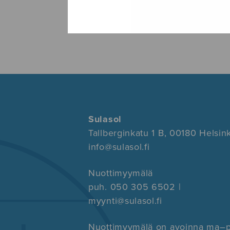
Sulasol
Tallberginkatu 1 B, 00180 Helsink
info@sulasol.fi
Nuottimyymälä
puh. 050 305 6502 |
myynti@sulasol.fi
Nuottimyymälä on avoinna ma–