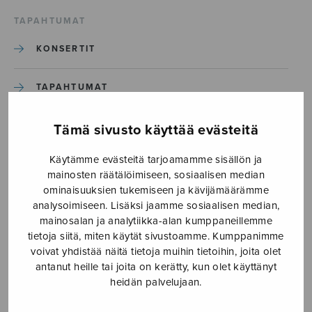
TAPAHTUMAT
KONSERTIT
TAPAHTUMAT
ILMOITA TAPAHTUMA
Tämä sivusto käyttää evästeitä
Käytämme evästeitä tarjoamamme sisällön ja
Etusivu
›
Media
›
Fenix_S2642
mainosten räätälöimiseen, sosiaalisen median
ominaisuuksien tukemiseen ja kävijämäärämme
analysoimiseen. Lisäksi jaamme sosiaalisen median,
Fenix_S2642
mainosalan ja analytiikka-alan kumppaneillemme
tietoja siitä, miten käytät sivustoamme. Kumppanimme
voivat yhdistää näitä tietoja muihin tietoihin, joita olet
7.10.2019
antanut heille tai joita on kerätty, kun olet käyttänyt
heidän palvelujaan.