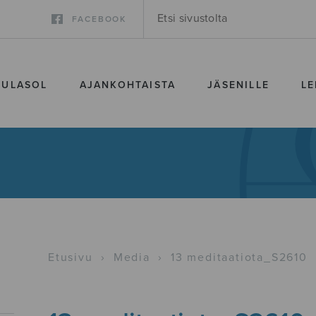
FACEBOOK
SULASOL
AJANKOHTAISTA
JÄSENILLE
LE
Etusivu
›
Media
›
13 meditaatiota_S2610