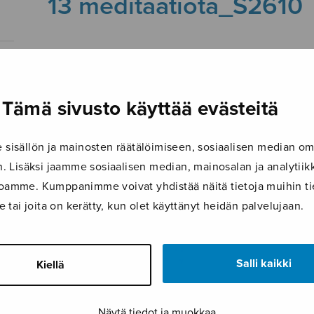
13 meditaatiota_S2610
1.10.2019
Tämä sivusto käyttää evästeitä
isällön ja mainosten räätälöimiseen, sosiaalisen median om
 Lisäksi jaamme sosiaalisen median, mainosalan ja analyti
ustoamme. Kumppanimme voivat yhdistää näitä tietoja muihin tie
le tai joita on kerätty, kun olet käyttänyt heidän palvelujaan.
Salli kaikki
Kiellä
Näytä tiedot ja muokkaa