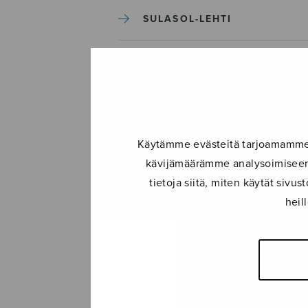
SULASOL-LEHTI
TAPAHTUMAT
KONSERTIT
Käytämme evästeitä tarjoamamme s
TAPAHTUMAT
kävijämäärämme analysoimiseen.
tietoja siitä, miten käytät siv
ILMOITA TAPAHTUMA
heil