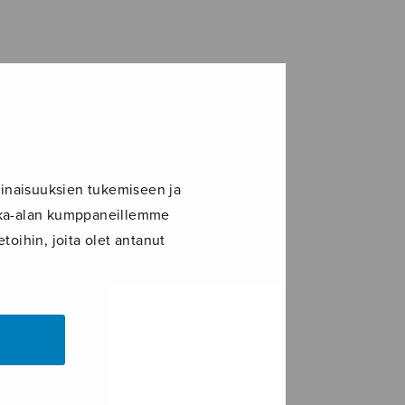
inaisuuksien tukemiseen ja
ikka-alan kumppaneillemme
toihin, joita olet antanut