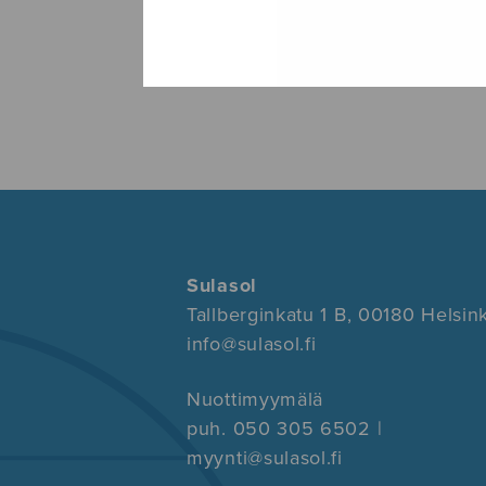
Sulasol
Tallberginkatu 1 B, 00180 Helsink
info@sulasol.fi
Nuottimyymälä
puh. 050 305 6502 |
myynti@sulasol.fi