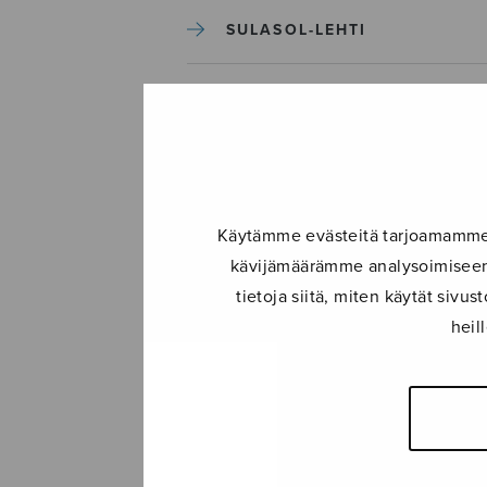
SULASOL-LEHTI
TAPAHTUMAT
KONSERTIT
TAPAHTUMAT
Käytämme evästeitä tarjoamamme s
kävijämäärämme analysoimiseen.
tietoja siitä, miten käytät siv
ILMOITA TAPAHTUMA
heil