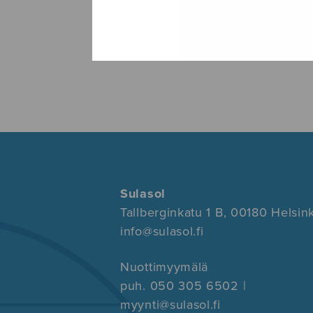
Sulasol
Tallberginkatu 1 B, 00180 Helsink
info@sulasol.fi
Nuottimyymälä
puh. 050 305 6502 |
myynti@sulasol.fi