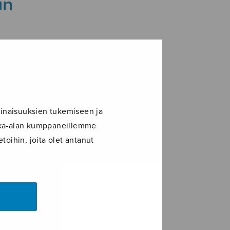
un
inaisuuksien tukemiseen ja
ikka-alan kumppaneillemme
toihin, joita olet antanut