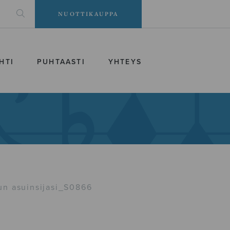
NUOTTIKAUPPA
HTI
PUHTAASTI
YHTEYS
nun asuinsijasi_S0866