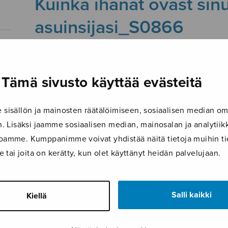
Kuinka ihanat ovast sin
asuinsijasi_S0866
27.9.2019
Tämä sivusto käyttää evästeitä
isällön ja mainosten räätälöimiseen, sosiaalisen median om
 Lisäksi jaamme sosiaalisen median, mainosalan ja analyti
ustoamme. Kumppanimme voivat yhdistää näitä tietoja muihin tie
le tai joita on kerätty, kun olet käyttänyt heidän palvelujaan.
Salli kaikki
Kiellä