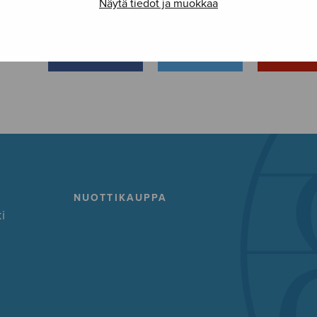
Näytä tiedot ja muokkaa
FACEBOOK
TWITTER
GOOG
NUOTTIKAUPPA
i