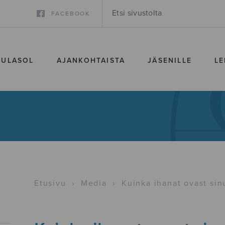
FACEBOOK
SULASOL
AJANKOHTAISTA
JÄSENILLE
LE
Etusivu
›
Media
›
Kuinka ihanat ovast si