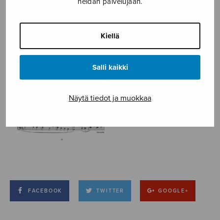
heidän palvelujaan.
Kiellä
Salli kaikki
Näytä tiedot ja muokkaa
FACEBOOK
TWITTER
GOOGLE+