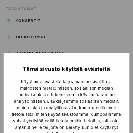
TAPAHTUMAT
KONSERTIT
TAPAHTUMAT
ILMOITA TAPAHTUMA
Tämä sivusto käyttää evästeitä
Etusivu
›
Media
›
Kuinka ihanat ovast sinun asuinsijasi_S0866
Käytämme evästeitä tarjoamamme sisällön ja
mainosten räätälöimiseen, sosiaalisen median
ominaisuuksien tukemiseen ja kävijämäärämme
Kuinka ihanat ovast sinun
analysoimiseen. Lisäksi jaamme sosiaalisen median,
asuinsijasi_S0866
mainosalan ja analytiikka-alan kumppaneillemme
tietoja siitä, miten käytät sivustoamme. Kumppanimme
voivat yhdistää näitä tietoja muihin tietoihin, joita olet
antanut heille tai joita on kerätty, kun olet käyttänyt
27.9.2019