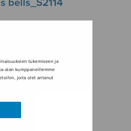
as bells_S2114
inaisuuksien tukemiseen ja
ikka-alan kumppaneillemme
toihin, joita olet antanut