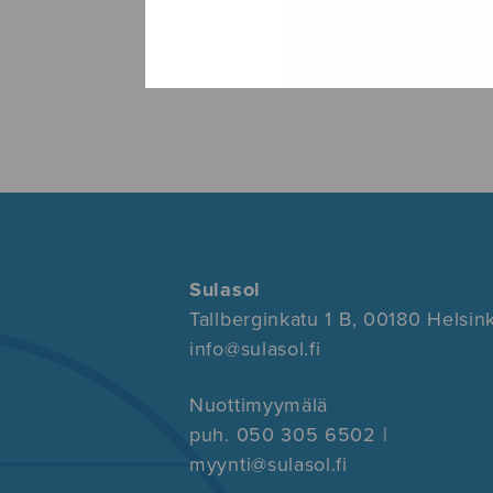
Sulasol
Tallberginkatu 1 B, 00180 Helsink
info@sulasol.fi
Nuottimyymälä
puh. 050 305 6502 |
myynti@sulasol.fi