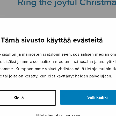
Ring the joyful Christm
19.9.2019
Tämä sivusto käyttää evästeitä
isällön ja mainosten räätälöimiseen, sosiaalisen median om
 Lisäksi jaamme sosiaalisen median, mainosalan ja analyti
ustoamme. Kumppanimme voivat yhdistää näitä tietoja muihin tie
le tai joita on kerätty, kun olet käyttänyt heidän palvelujaan.
Salli kaikki
Kiellä
Näytä tiedot ja muokkaa