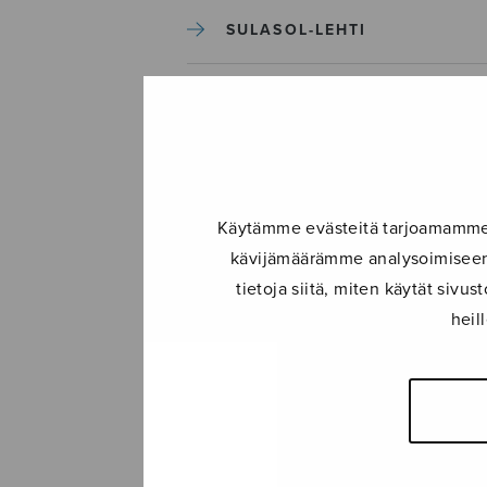
SULASOL-LEHTI
TAPAHTUMAT
KONSERTIT
Käytämme evästeitä tarjoamamme s
TAPAHTUMAT
kävijämäärämme analysoimiseen.
tietoja siitä, miten käytät siv
ILMOITA TAPAHTUMA
heil