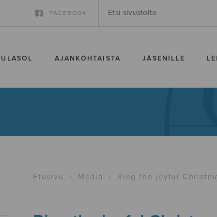
FACEBOOK
SULASOL
AJANKOHTAISTA
JÄSENILLE
LE
Etusivu
›
Media
›
Ring the joyful Christm