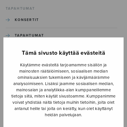
TAPAHTUMAT
KONSERTIT
TAPAHTUMAT
ILMOITA TAPAHTUMA
Tämä sivusto käyttää evästeitä
Käytämme evästeitä tarjoamamme sisällön ja
Etusivu
›
Media
›
Lament for Voices_S2557
mainosten räätälöimiseen, sosiaalisen median
ominaisuuksien tukemiseen ja kävijämäärämme
analysoimiseen. Lisäksi jaamme sosiaalisen median,
Lament for Voices_S2557
mainosalan ja analytiikka-alan kumppaneillemme
tietoja siitä, miten käytät sivustoamme. Kumppanimme
voivat yhdistää näitä tietoja muihin tietoihin, joita olet
21.8.2019
antanut heille tai joita on kerätty, kun olet käyttänyt
heidän palvelujaan.