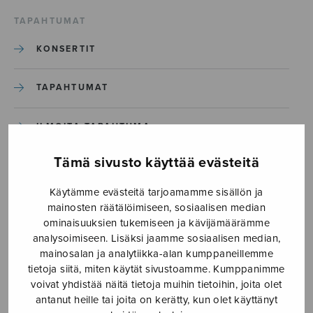
TAPAHTUMAT
KONSERTIT
TAPAHTUMAT
ILMOITA TAPAHTUMA
Tämä sivusto käyttää evästeitä
Etusivu
›
Media
›
Ruoho kasvaa pehmoinen_S2208
Käytämme evästeitä tarjoamamme sisällön ja
mainosten räätälöimiseen, sosiaalisen median
ominaisuuksien tukemiseen ja kävijämäärämme
Ruoho kasvaa
analysoimiseen. Lisäksi jaamme sosiaalisen median,
pehmoinen_S2208
mainosalan ja analytiikka-alan kumppaneillemme
tietoja siitä, miten käytät sivustoamme. Kumppanimme
voivat yhdistää näitä tietoja muihin tietoihin, joita olet
antanut heille tai joita on kerätty, kun olet käyttänyt
14.8.2019