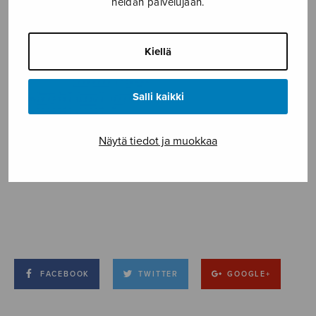
heidän palvelujaan.
Kiellä
Salli kaikki
Näytä tiedot ja muokkaa
FACEBOOK
TWITTER
GOOGLE+