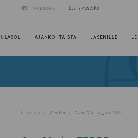
FACEBOOK
SULASOL
AJANKOHTAISTA
JÄSENILLE
LE
Etusivu
›
Media
›
Ave Maria_S2206