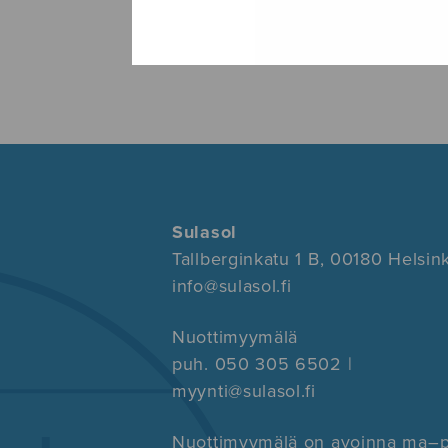
Sulasol
Tallberginkatu 1 B, 00180 Helsink
info@sulasol.fi
Nuottimyymälä
puh. 050 305 6502 |
myynti@sulasol.fi
Nuottimyymälä on avoinna ma–