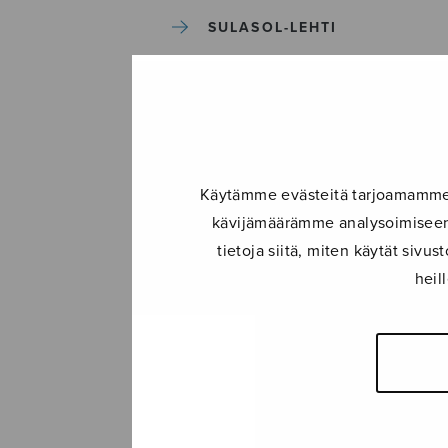
SULASOL-LEHTI
TAPAHTUMAT
KONSERTIT
Käytämme evästeitä tarjoamamme s
TAPAHTUMAT
kävijämäärämme analysoimiseen.
tietoja siitä, miten käytät siv
ILMOITA TAPAHTUMA
heil