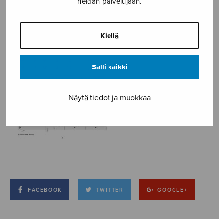
heidän palvelujaan.
Kiellä
Salli kaikki
Näytä tiedot ja muokkaa
FACEBOOK
TWITTER
GOOGLE+