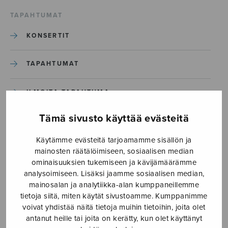
TAPAHTUMAT
KONSERTIT
TAPAHTUMAT
ILMOITA TAPAHTUMA
Tämä sivusto käyttää evästeitä
Etusivu
›
Media
›
Kolme pientä kappaletta uruille_S2587
Käytämme evästeitä tarjoamamme sisällön ja
mainosten räätälöimiseen, sosiaalisen median
ominaisuuksien tukemiseen ja kävijämäärämme
Kolme pientä kappaletta
analysoimiseen. Lisäksi jaamme sosiaalisen median,
uruille_S2587
mainosalan ja analytiikka-alan kumppaneillemme
tietoja siitä, miten käytät sivustoamme. Kumppanimme
voivat yhdistää näitä tietoja muihin tietoihin, joita olet
antanut heille tai joita on kerätty, kun olet käyttänyt
17.6.2019