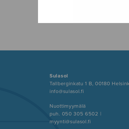
Sulasol
Tallberginkatu 1 B, 00180 Helsink
info@sulasol.fi
Nuottimyymälä
puh. 050 305 6502 |
myynti@sulasol.fi