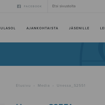
FACEBOOK
SULASOL
AJANKOHTAISTA
JÄSENILLE
LE
Etusivu
›
Media
›
Unessa_S2551