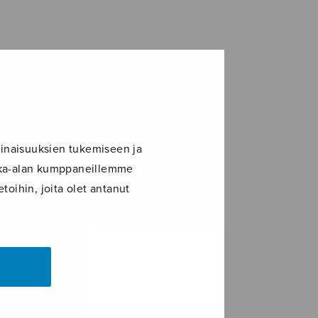
inaisuuksien tukemiseen ja
ikka-alan kumppaneillemme
toihin, joita olet antanut