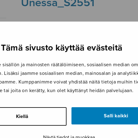
Unessa_S2551
10.6.2019
Tämä sivusto käyttää evästeitä
isällön ja mainosten räätälöimiseen, sosiaalisen median om
 Lisäksi jaamme sosiaalisen median, mainosalan ja analyti
ustoamme. Kumppanimme voivat yhdistää näitä tietoja muihin tie
le tai joita on kerätty, kun olet käyttänyt heidän palvelujaan.
Salli kaikki
Kiellä
Näytä tiedot ja muokkaa