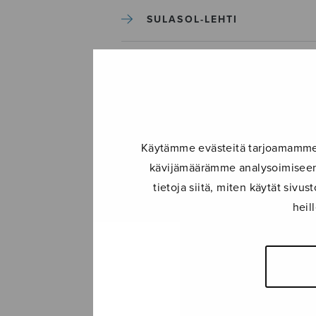
SULASOL-LEHTI
TAPAHTUMAT
KONSERTIT
Käytämme evästeitä tarjoamamme s
TAPAHTUMAT
kävijämäärämme analysoimiseen.
tietoja siitä, miten käytät siv
ILMOITA TAPAHTUMA
heil