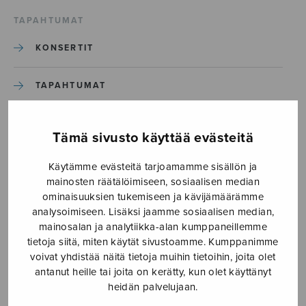
TAPAHTUMAT
KONSERTIT
TAPAHTUMAT
ILMOITA TAPAHTUMA
Tämä sivusto käyttää evästeitä
Käytämme evästeitä tarjoamamme sisällön ja
Etusivu
›
Media
›
By the light of the moon
mainosten räätälöimiseen, sosiaalisen median
ominaisuuksien tukemiseen ja kävijämäärämme
By the light of the moon
analysoimiseen. Lisäksi jaamme sosiaalisen median,
mainosalan ja analytiikka-alan kumppaneillemme
tietoja siitä, miten käytät sivustoamme. Kumppanimme
16.5.2019
voivat yhdistää näitä tietoja muihin tietoihin, joita olet
antanut heille tai joita on kerätty, kun olet käyttänyt
heidän palvelujaan.