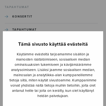
TAPAHTUMAT
KONSERTIT
TAPAHTUMAT
ILMOITA TAPAHTUMA
Tämä sivusto käyttää evästeitä
Käytämme evästeitä tarjoamamme sisällön ja
Etusivu
›
Media
›
Kyrie och Gloria_S2435
mainosten räätälöimiseen, sosiaalisen median
ominaisuuksien tukemiseen ja kävijämäärämme
analysoimiseen. Lisäksi jaamme sosiaalisen median,
Kyrie och Gloria_S2435
mainosalan ja analytiikka-alan kumppaneillemme
tietoja siitä, miten käytät sivustoamme. Kumppanimme
voivat yhdistää näitä tietoja muihin tietoihin, joita olet
3.5.2019
antanut heille tai joita on kerätty, kun olet käyttänyt
heidän palvelujaan.