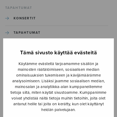
TAPAHTUMAT
KONSERTIT
TAPAHTUMAT
ILMOITA TAPAHTUMA
Tämä sivusto käyttää evästeitä
Käytämme evästeitä tarjoamamme sisällön ja
Etusivu
›
Media
›
Fjäriln
mainosten räätälöimiseen, sosiaalisen median
ominaisuuksien tukemiseen ja kävijämäärämme
Fjäriln
analysoimiseen. Lisäksi jaamme sosiaalisen median,
mainosalan ja analytiikka-alan kumppaneillemme
tietoja siitä, miten käytät sivustoamme. Kumppanimme
3.5.2019
voivat yhdistää näitä tietoja muihin tietoihin, joita olet
antanut heille tai joita on kerätty, kun olet käyttänyt
heidän palvelujaan.