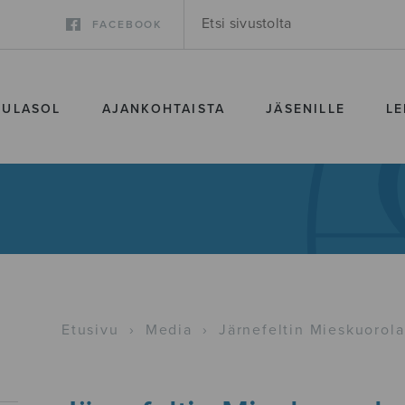
FACEBOOK
SULASOL
AJANKOHTAISTA
JÄSENILLE
LE
Etusivu
›
Media
›
Järnefeltin Mieskuorola