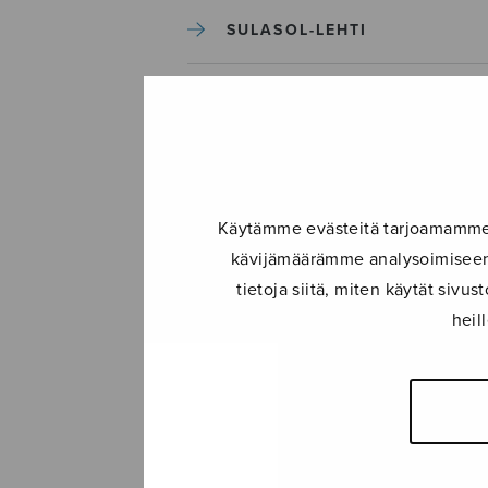
SULASOL-LEHTI
TAPAHTUMAT
KONSERTIT
Käytämme evästeitä tarjoamamme s
TAPAHTUMAT
kävijämäärämme analysoimiseen.
tietoja siitä, miten käytät siv
ILMOITA TAPAHTUMA
heil