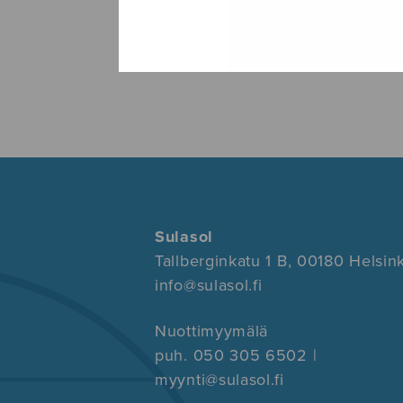
Sulasol
Tallberginkatu 1 B, 00180 Helsink
info@sulasol.fi
Nuottimyymälä
puh. 050 305 6502 |
myynti@sulasol.fi