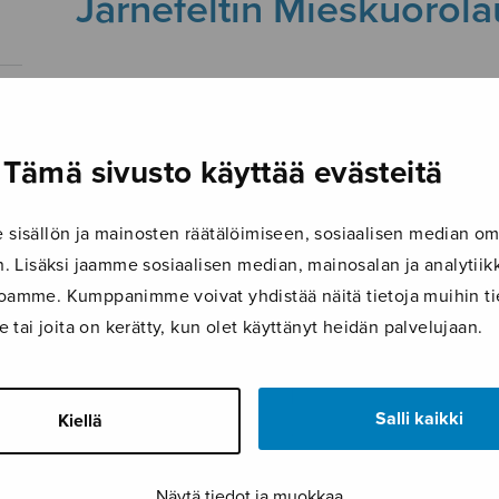
Järnefeltin Mieskuorola
23.4.2019
Tämä sivusto käyttää evästeitä
isällön ja mainosten räätälöimiseen, sosiaalisen median om
 Lisäksi jaamme sosiaalisen median, mainosalan ja analyti
ustoamme. Kumppanimme voivat yhdistää näitä tietoja muihin tie
le tai joita on kerätty, kun olet käyttänyt heidän palvelujaan.
Salli kaikki
Kiellä
Näytä tiedot ja muokkaa