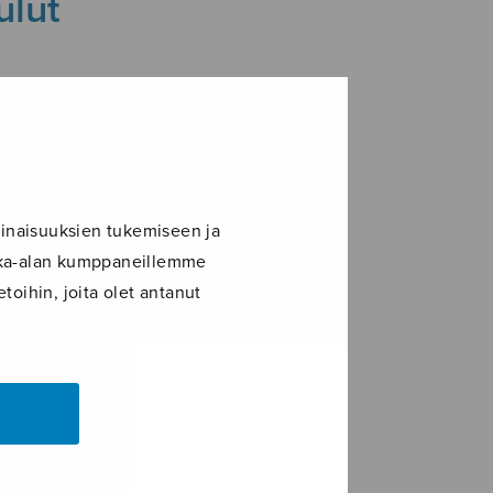
ulut
inaisuuksien tukemiseen ja
ikka-alan kumppaneillemme
toihin, joita olet antanut