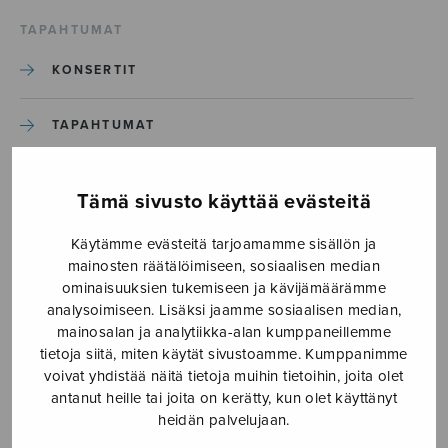
TAPAHTUMAT
KONSERTIT
TAPAHTUMAT
ILMOITA TAPAHTUMA
Tämä sivusto käyttää evästeitä
Käytämme evästeitä tarjoamamme sisällön ja
Etusivu
›
Media
›
Joulupiiri_kansi_väri
mainosten räätälöimiseen, sosiaalisen median
ominaisuuksien tukemiseen ja kävijämäärämme
Joulupiiri_kansi_väri
analysoimiseen. Lisäksi jaamme sosiaalisen median,
mainosalan ja analytiikka-alan kumppaneillemme
tietoja siitä, miten käytät sivustoamme. Kumppanimme
23.4.2019
voivat yhdistää näitä tietoja muihin tietoihin, joita olet
antanut heille tai joita on kerätty, kun olet käyttänyt
heidän palvelujaan.