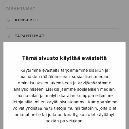
TAPAHTUMAT
KONSERTIT
TAPAHTUMAT
ILMOITA TAPAHTUMA
Tämä sivusto käyttää evästeitä
Käytämme evästeitä tarjoamamme sisällön ja
Etusivu
›
Media
›
Loitsut
mainosten räätälöimiseen, sosiaalisen median
ominaisuuksien tukemiseen ja kävijämäärämme
Loitsut
analysoimiseen. Lisäksi jaamme sosiaalisen median,
mainosalan ja analytiikka-alan kumppaneillemme
tietoja siitä, miten käytät sivustoamme. Kumppanimme
23.4.2019
voivat yhdistää näitä tietoja muihin tietoihin, joita olet
antanut heille tai joita on kerätty, kun olet käyttänyt
heidän palvelujaan.