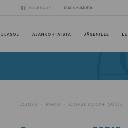
FACEBOOK
SULASOL
AJANKOHTAISTA
JÄSENILLE
LE
Etusivu
›
Media
›
Corvus corone_S0516