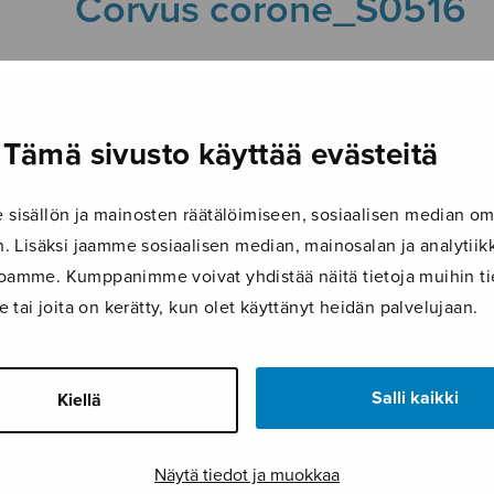
Corvus corone_S0516
22.3.2019
Tämä sivusto käyttää evästeitä
isällön ja mainosten räätälöimiseen, sosiaalisen median om
 Lisäksi jaamme sosiaalisen median, mainosalan ja analyti
ustoamme. Kumppanimme voivat yhdistää näitä tietoja muihin tie
le tai joita on kerätty, kun olet käyttänyt heidän palvelujaan.
Salli kaikki
Kiellä
Näytä tiedot ja muokkaa