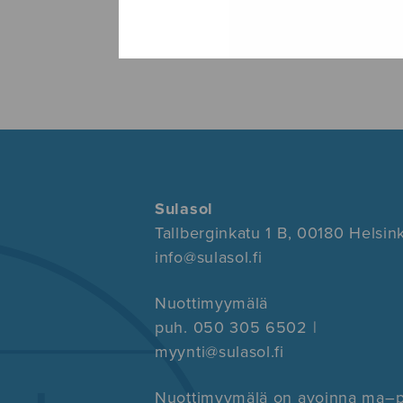
Sulasol
Tallberginkatu 1 B, 00180 Helsink
info@sulasol.fi
Nuottimyymälä
puh. 050 305 6502 |
myynti@sulasol.fi
Nuottimyymälä on avoinna ma–