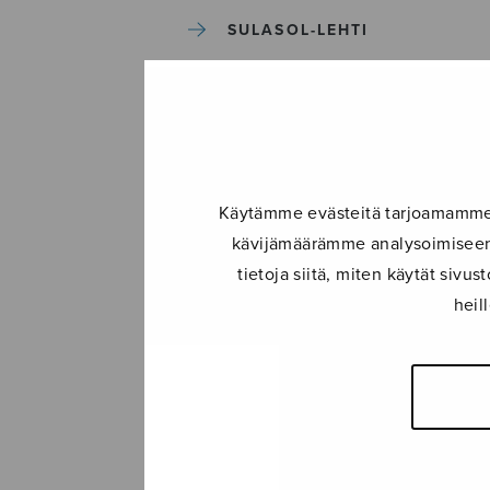
SULASOL-LEHTI
TAPAHTUMAT
KONSERTIT
Käytämme evästeitä tarjoamamme s
TAPAHTUMAT
kävijämäärämme analysoimiseen.
tietoja siitä, miten käytät siv
ILMOITA TAPAHTUMA
heil