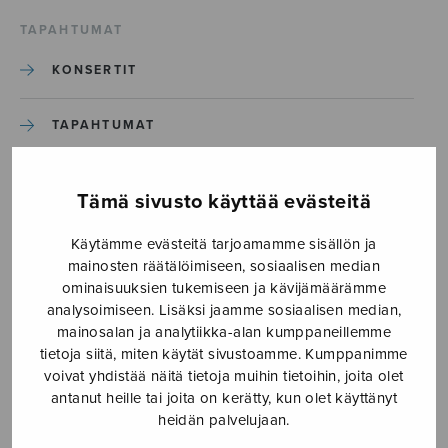
TAPAHTUMAT
KONSERTIT
TAPAHTUMAT
ILMOITA TAPAHTUMA
Tämä sivusto käyttää evästeitä
Käytämme evästeitä tarjoamamme sisällön ja
Etusivu
›
Media
›
Järven takana
mainosten räätälöimiseen, sosiaalisen median
ominaisuuksien tukemiseen ja kävijämäärämme
Järven takana
analysoimiseen. Lisäksi jaamme sosiaalisen median,
mainosalan ja analytiikka-alan kumppaneillemme
tietoja siitä, miten käytät sivustoamme. Kumppanimme
22.3.2019
voivat yhdistää näitä tietoja muihin tietoihin, joita olet
antanut heille tai joita on kerätty, kun olet käyttänyt
heidän palvelujaan.