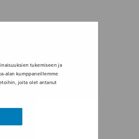
inaisuuksien tukemiseen ja
ikka-alan kumppaneillemme
toihin, joita olet antanut