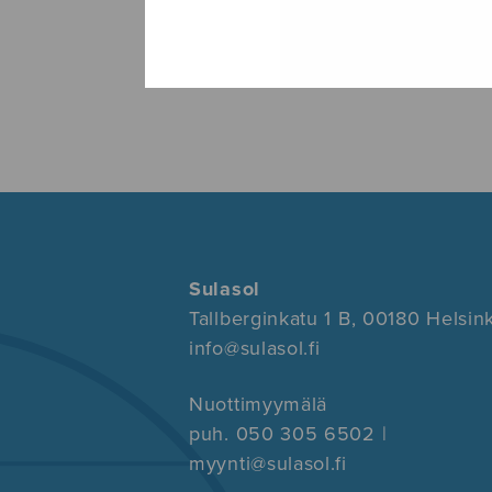
Sulasol
Tallberginkatu 1 B, 00180 Helsink
info@sulasol.fi
Nuottimyymälä
puh. 050 305 6502 |
myynti@sulasol.fi