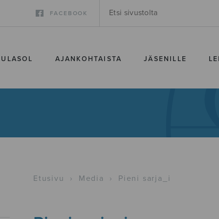
FACEBOOK
SULASOL
AJANKOHTAISTA
JÄSENILLE
LE
Etusivu
›
Media
›
Pieni sarja_i