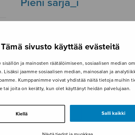
Pieni sarja_i
7.3.2019
Tämä sivusto käyttää evästeitä
isällön ja mainosten räätälöimiseen, sosiaalisen median om
 Lisäksi jaamme sosiaalisen median, mainosalan ja analyti
ustoamme. Kumppanimme voivat yhdistää näitä tietoja muihin tie
le tai joita on kerätty, kun olet käyttänyt heidän palvelujaan.
Salli kaikki
Kiellä
Näytä tiedot ja muokkaa