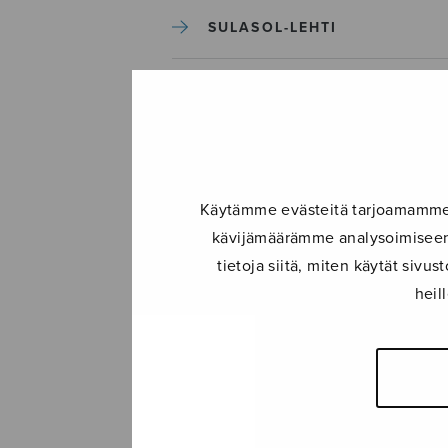
SULASOL-LEHTI
TAPAHTUMAT
KONSERTIT
Käytämme evästeitä tarjoamamme s
TAPAHTUMAT
kävijämäärämme analysoimiseen.
tietoja siitä, miten käytät siv
ILMOITA TAPAHTUMA
heil