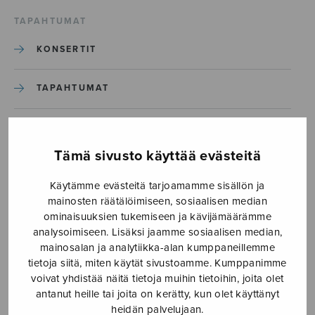
TAPAHTUMAT
KONSERTIT
TAPAHTUMAT
ILMOITA TAPAHTUMA
Tämä sivusto käyttää evästeitä
Etusivu
›
Media
›
O magnum mysterium_S2548
Käytämme evästeitä tarjoamamme sisällön ja
mainosten räätälöimiseen, sosiaalisen median
O magnum
ominaisuuksien tukemiseen ja kävijämäärämme
analysoimiseen. Lisäksi jaamme sosiaalisen median,
mysterium_S2548
mainosalan ja analytiikka-alan kumppaneillemme
tietoja siitä, miten käytät sivustoamme. Kumppanimme
voivat yhdistää näitä tietoja muihin tietoihin, joita olet
14.2.2019
antanut heille tai joita on kerätty, kun olet käyttänyt
heidän palvelujaan.