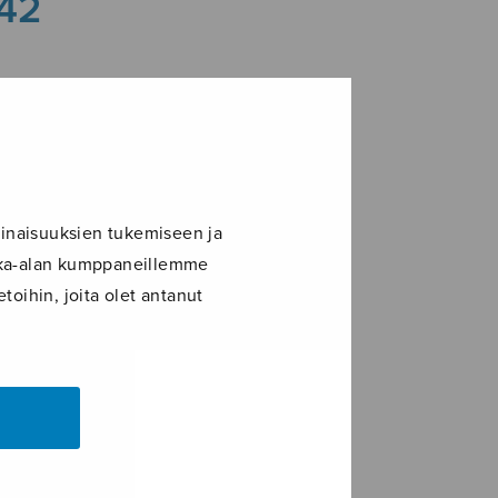
542
inaisuuksien tukemiseen ja
ikka-alan kumppaneillemme
toihin, joita olet antanut