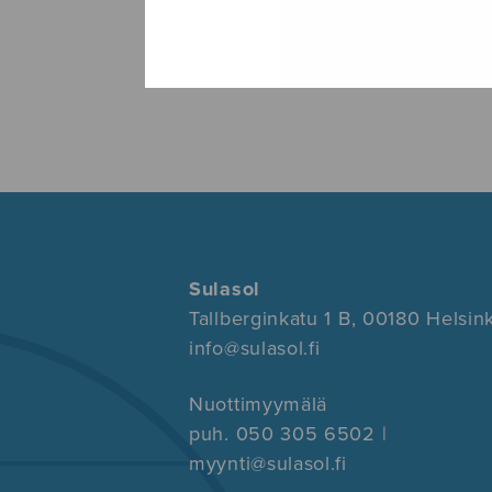
Sulasol
Tallberginkatu 1 B, 00180 Helsink
info@sulasol.fi
Nuottimyymälä
puh. 050 305 6502 |
myynti@sulasol.fi