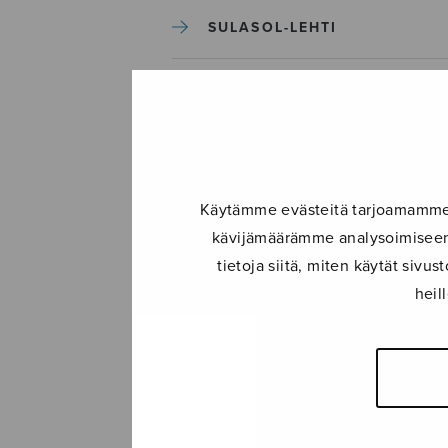
SULASOL-LEHTI
TAPAHTUMAT
KONSERTIT
Käytämme evästeitä tarjoamamme s
TAPAHTUMAT
kävijämäärämme analysoimiseen.
tietoja siitä, miten käytät siv
ILMOITA TAPAHTUMA
heil