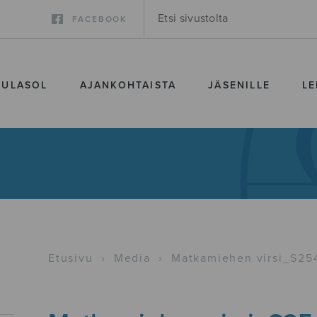
FACEBOOK
SULASOL
AJANKOHTAISTA
JÄSENILLE
LE
Etusivu
›
Media
›
Matkamiehen virsi_S25