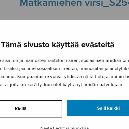
Matkamiehen virsi_S2
25.1.2019
Tämä sivusto käyttää evästeitä
isällön ja mainosten räätälöimiseen, sosiaalisen median om
 Lisäksi jaamme sosiaalisen median, mainosalan ja analyti
ustoamme. Kumppanimme voivat yhdistää näitä tietoja muihin tie
le tai joita on kerätty, kun olet käyttänyt heidän palvelujaan.
Salli kaikki
Kiellä
Näytä tiedot ja muokkaa