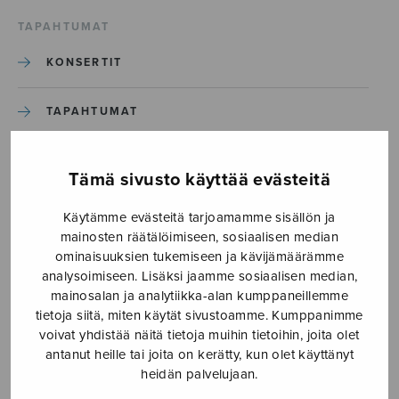
TAPAHTUMAT
KONSERTIT
TAPAHTUMAT
ILMOITA TAPAHTUMA
Tämä sivusto käyttää evästeitä
Käytämme evästeitä tarjoamamme sisällön ja
Etusivu
›
Media
›
Stabat mater 1
mainosten räätälöimiseen, sosiaalisen median
ominaisuuksien tukemiseen ja kävijämäärämme
Stabat mater 1
analysoimiseen. Lisäksi jaamme sosiaalisen median,
mainosalan ja analytiikka-alan kumppaneillemme
tietoja siitä, miten käytät sivustoamme. Kumppanimme
17.1.2019
voivat yhdistää näitä tietoja muihin tietoihin, joita olet
antanut heille tai joita on kerätty, kun olet käyttänyt
heidän palvelujaan.