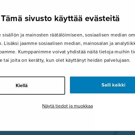
Meditation
Tämä sivusto käyttää evästeitä
16.1.2019
isällön ja mainosten räätälöimiseen, sosiaalisen median om
Meditation
 Lisäksi jaamme sosiaalisen median, mainosalan ja analyti
ustoamme. Kumppanimme voivat yhdistää näitä tietoja muihin tie
le tai joita on kerätty, kun olet käyttänyt heidän palvelujaan.
FACEBOOK
TWITTER
GOOG
Salli kaikki
Kiellä
Näytä tiedot ja muokkaa