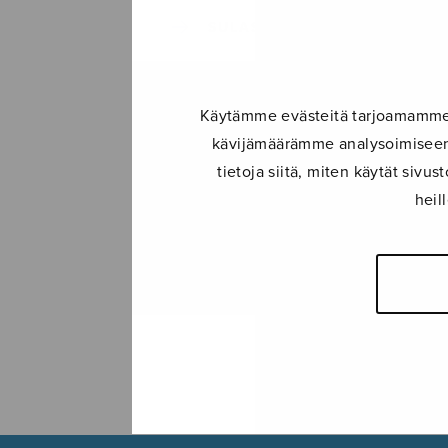
SULASOL-LEHTI
TAPAHTUMAT
Käytämme evästeitä tarjoamamme s
kävijämäärämme analysoimiseen.
KONSERTIT
tietoja siitä, miten käytät siv
heil
TAPAHTUMAT
ILMOITA TAPAHTUMA