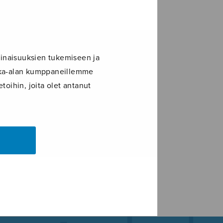
inaisuuksien tukemiseen ja
ikka-alan kumppaneillemme
toihin, joita olet antanut
LE+