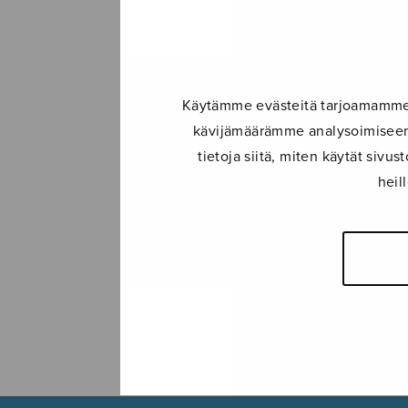
SULASOL-LEHTI
TAPAHTUMAT
Käytämme evästeitä tarjoamamme s
kävijämäärämme analysoimiseen.
KONSERTIT
tietoja siitä, miten käytät siv
heil
TAPAHTUMAT
ILMOITA TAPAHTUMA