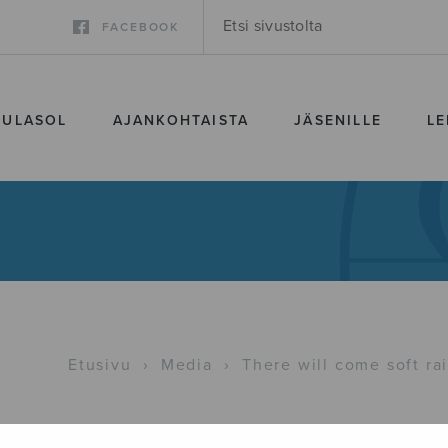
FACEBOOK
SULASOL
AJANKOHTAISTA
JÄSENILLE
LE
Etusivu
›
Media
›
There will come soft r