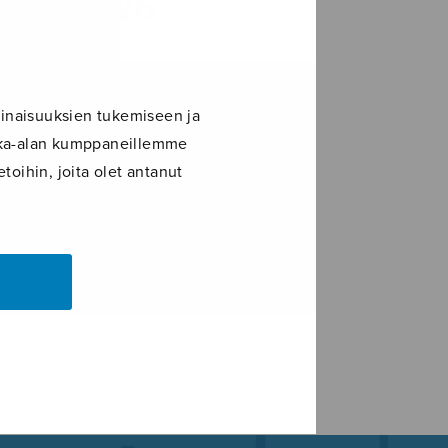
ains_S2526
inaisuuksien tukemiseen ja
ikka-alan kumppaneillemme
toihin, joita olet antanut
LE+