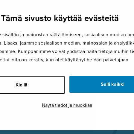
There will come soft r
Tämä sivusto käyttää evästeitä
11.1.2019
isällön ja mainosten räätälöimiseen, sosiaalisen median om
There will come soft rains_S2526
 Lisäksi jaamme sosiaalisen median, mainosalan ja analyti
ustoamme. Kumppanimme voivat yhdistää näitä tietoja muihin tie
le tai joita on kerätty, kun olet käyttänyt heidän palvelujaan.
FACEBOOK
TWITTER
GOOG
Salli kaikki
Kiellä
Näytä tiedot ja muokkaa